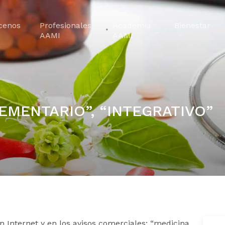
cenos
Profesionales
Academia
Bienestar
AAMI
AAMI
EMENTARIO”, “INTEGRATIVO”
 Internet y en los avisos comerciales: “medicina