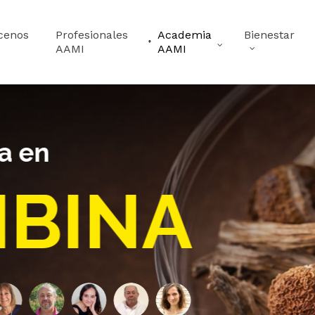
cenos
Profesionales
Academia
Bienestar
AAMI
AAMI
ca en
IBINA