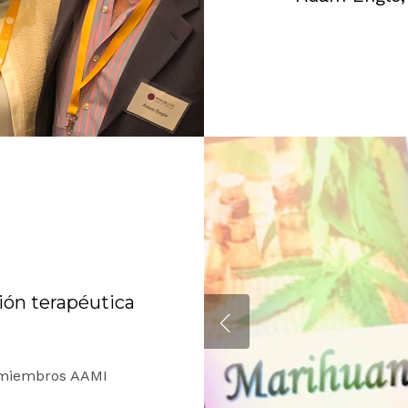
s
ción terapéutica
ra miembros AAMI