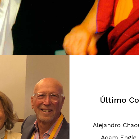
c Susi Reich
Último Co
Alejandro Chaou
Adam Engle, 