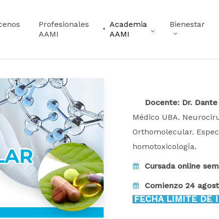
cenos
Profesionales
Academia
Bienestar
AAMI
AAMI
Docente: Dr. Dante
Médico UBA. Neurociru
Orthomolecular. Especi
homotoxicología.
Cursada online sem
Comienzo 24 agosto
FECHA LIMITE DE I