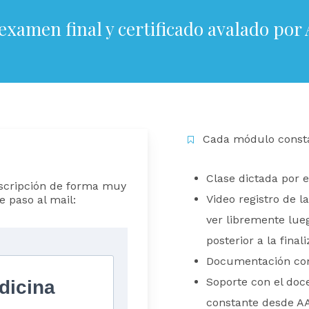
examen final y certificado avalado por
Cada módulo consta
Clase dictada por 
nscripción de forma muy
Video registro de l
e paso al mail:
ver libremente lue
posterior a la final
Documentación com
Soporte con el do
constante desde A