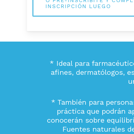
O PRE-INSCRIBITE Y COMPL
INSCRIPCIÓN LUEGO
* Ideal para farmacéutic
afines, dermatólogos, es
u
* También para personas
práctica que podrán ap
conocerán sobre equilibri
Fuentes naturales d