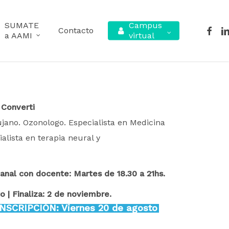
SUMATE
Campus
facebo
lin
Contacto
a AAMI
virtual
 Converti
jano. Ozonologo. Especialista en Medicina
alista en terapia neural y
anal con docente: Martes de 18.30 a 21hs.
 | Finaliza: 2 de noviembre.
NSCRIPCIÓN: Viernes 20 de agosto