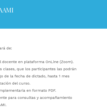
 AAMI
rá de:
el docente en plataforma OnLine (Zoom).
as clases, que los participantes las podrán
go de la fecha de dictado, hasta 1 mes
ización del curso.
plementaria en formato PDF.
cente para consultas y acompañamiento
AMI.