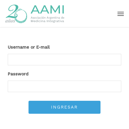
Skip
Men
to
main
content
Username or E-mail
Password