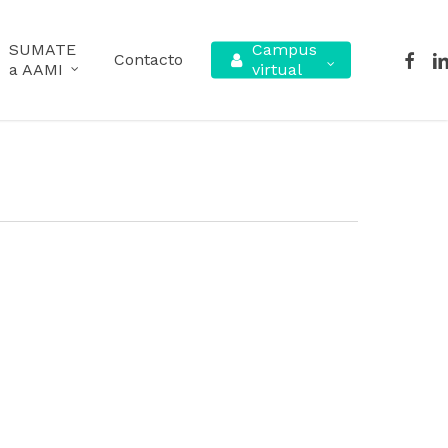
SUMATE
Campus
facebo
lin
Contacto
a AAMI
virtual