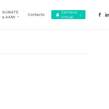
SUMATE
Campus
facebo
lin
Contacto
a AAMI
virtual