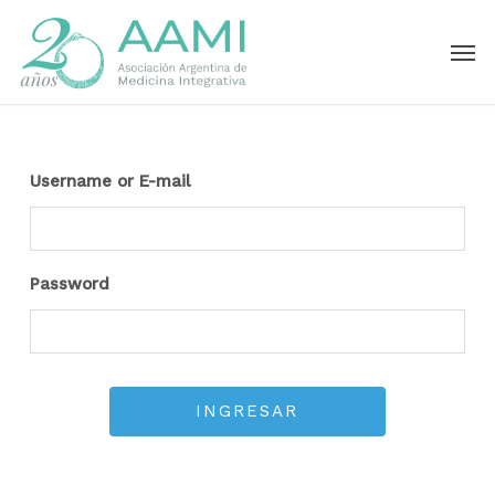
Skip
Men
to
main
content
Username or E-mail
Password