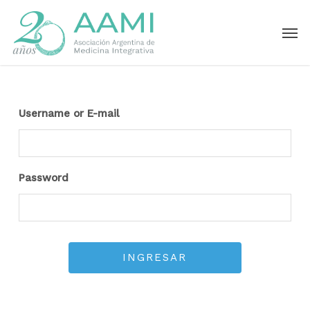
Skip
Men
to
main
content
Username or E-mail
Password